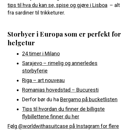
tips til hva du kan se, spise og gjøre i Lisboa
– alt
fra sardiner til trikketurer.
Storbyer i Europa som er perfekt for
helgetur
24 timer i Milano
Sarajevo – rimelig og annerledes
storbyferie
Riga – art nouveau
Romanias hovedstad – Bucuresti
Derfor bør du ha
Bergamo på bucketlisten
Tips til hvordan du finner de billigste
flybillettene finner du her
Følg @worldwithasuitcase på Instagram for flere