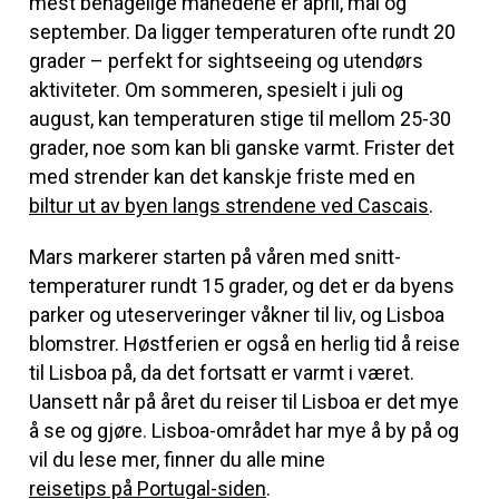
mest behagelige månedene er april, mai og
september. Da ligger temperaturen ofte rundt 20
grader – perfekt for sightseeing og utendørs
aktiviteter. Om sommeren, spesielt i juli og
august, kan temperaturen stige til mellom 25-30
grader, noe som kan bli ganske varmt. Frister det
med strender kan det kanskje friste med en
biltur ut av byen langs strendene ved Cascais
.
Mars markerer starten på våren med snitt-
temperaturer rundt 15 grader, og det er da byens
parker og uteserveringer våkner til liv, og Lisboa
blomstrer. Høstferien er også en herlig tid å reise
til Lisboa på, da det fortsatt er varmt i været.
Uansett når på året du reiser til Lisboa er det mye
å se og gjøre. Lisboa-området har mye å by på og
vil du lese mer, finner du alle mine
reisetips på Portugal-siden
.