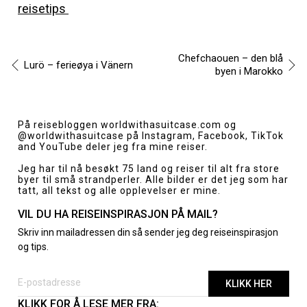
reisetips
Chefchaouen – den blå
Lurö – ferieøya i Vänern
byen i Marokko
Innleggsnavigasjon
På reisebloggen
worldwithasuitcase.com
og
@worldwithasuitcase
på Instagram, Facebook, TikTok
and YouTube deler jeg fra mine reiser.
Jeg har til nå besøkt 75 land og reiser til alt fra store
byer til små strandperler. Alle bilder er det jeg som har
tatt, all tekst og alle opplevelser er mine.
VIL DU HA REISEINSPIRASJON PÅ MAIL?
Skriv inn mailadressen din så sender jeg deg reiseinspirasjon
og tips.
KLIKK FOR Å LESE MER FRA: