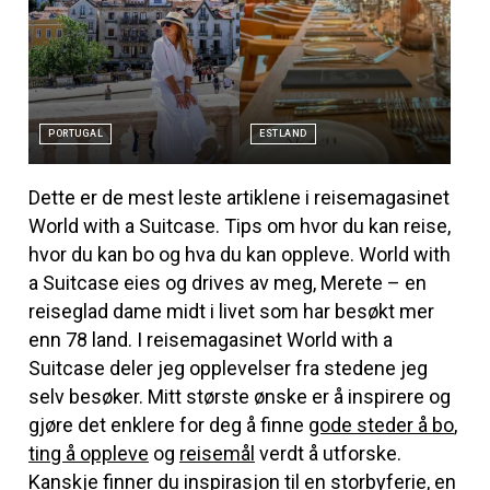
PORTUGAL
ESTLAND
Dette er de mest leste artiklene i reisemagasinet
World with a Suitcase. Tips om hvor du kan reise,
hvor du kan bo og hva du kan oppleve. World with
a Suitcase eies og drives av meg, Merete – en
reiseglad dame midt i livet som har besøkt mer
enn 78 land. I reisemagasinet World with a
Suitcase deler jeg opplevelser fra stedene jeg
selv besøker. Mitt største ønske er å inspirere og
gjøre det enklere for deg å finne
gode steder å bo
,
ting å oppleve
og
reisemål
verdt å utforske.
Kanskje finner du inspirasjon til en storbyferie, en