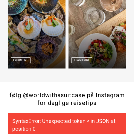
FÆRØYENE
FRANKRIKE
følg @worldwithasuitcase på Instagram
for daglige reisetips
SyntaxError: Unexpected token < in JSON at
position 0