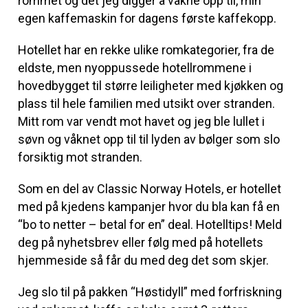
rommet og det jeg digger å våkne opp til, min
egen kaffemaskin for dagens første kaffekopp.
Hotellet har en rekke ulike romkategorier, fra de
eldste, men nyoppussede hotellrommene i
hovedbygget til større leiligheter med kjøkken og
plass til hele familien med utsikt over stranden.
Mitt rom var vendt mot havet og jeg ble lullet i
søvn og våknet opp til til lyden av bølger som slo
forsiktig mot stranden.
Som en del av Classic Norway Hotels, er hotellet
med på kjedens kampanjer hvor du bla kan få en
“bo to netter – betal for en” deal. Hotelltips! Meld
deg på nyhetsbrev eller følg med på hotellets
hjemmeside så får du med deg det som skjer.
Jeg slo til på pakken “Høstidyll” med forfriskning