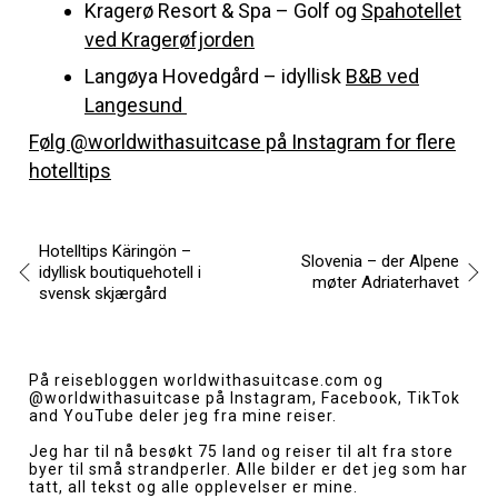
Kragerø Resort & Spa – Golf og
Spahotellet
ved Kragerøfjorden
Langøya Hovedgård – idyllisk
B&B ved
Langesund
Følg @worldwithasuitcase på Instagram for flere
hotelltips
Hotelltips Käringön –
Slovenia – der Alpene
idyllisk boutiquehotell i
møter Adriaterhavet
svensk skjærgård
Innleggsnavigasjon
På reisebloggen
worldwithasuitcase.com
og
@worldwithasuitcase
på Instagram, Facebook, TikTok
and YouTube deler jeg fra mine reiser.
Jeg har til nå besøkt 75 land og reiser til alt fra store
byer til små strandperler. Alle bilder er det jeg som har
tatt, all tekst og alle opplevelser er mine.