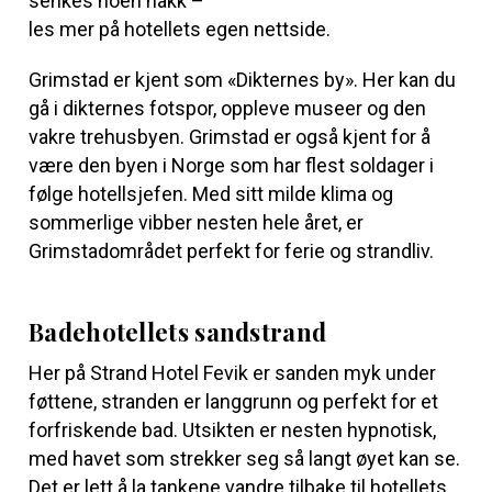
senkes noen hakk –
les mer på
hotellets egen nettside.
Grimstad er kjent som «Dikternes by». Her kan du
gå i dikternes fotspor, oppleve museer og den
vakre trehusbyen. Grimstad er også kjent for å
være den byen i Norge som har flest soldager i
følge hotellsjefen. Med sitt milde klima og
sommerlige vibber nesten hele året, er
Grimstadområdet perfekt for ferie og strandliv.
Badehotellets sandstrand
Her på Strand Hotel Fevik er sanden myk under
føttene, stranden er langgrunn og perfekt for et
forfriskende bad. Utsikten er nesten hypnotisk,
med havet som strekker seg så langt øyet kan se.
Det er lett å la tankene vandre tilbake til hotellets