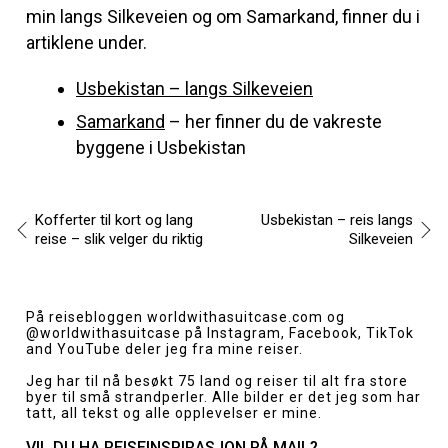
min langs Silkeveien og om Samarkand, finner du i
artiklene under.
Usbekistan – langs Silkeveien
Samarkand
– her finner du de vakreste
byggene i Usbekistan
Kofferter til kort og lang
Usbekistan – reis langs
reise – slik velger du riktig
Silkeveien
Innleggsnavigasjon
På reisebloggen
worldwithasuitcase.com
og
@worldwithasuitcase
på Instagram, Facebook, TikTok
and YouTube deler jeg fra mine reiser.
Jeg har til nå besøkt 75 land og reiser til alt fra store
byer til små strandperler. Alle bilder er det jeg som har
tatt, all tekst og alle opplevelser er mine.
VIL DU HA REISEINSPIRASJON PÅ MAIL?