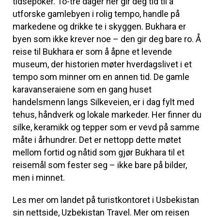
tidsepoker. To-tre dager her gir deg tid til å
utforske gamlebyen i rolig tempo, handle på
markedene og drikke te i skyggen. Bukhara er
byen som ikke krever noe – den gir deg bare ro. Å
reise til Bukhara er som å åpne et levende
museum, der historien møter hverdagslivet i et
tempo som minner om en annen tid. De gamle
karavanseraiene som en gang huset
handelsmenn langs Silkeveien, er i dag fylt med
tehus, håndverk og lokale markeder. Her finner du
silke, keramikk og tepper som er vevd på samme
måte i århundrer. Det er nettopp dette møtet
mellom fortid og nåtid som gjør Bukhara til et
reisemål som fester seg – ikke bare på bilder,
men i minnet.
Les mer om landet på turistkontoret i Usbekistan
sin nettside, Uzbekistan Travel. Mer om reisen