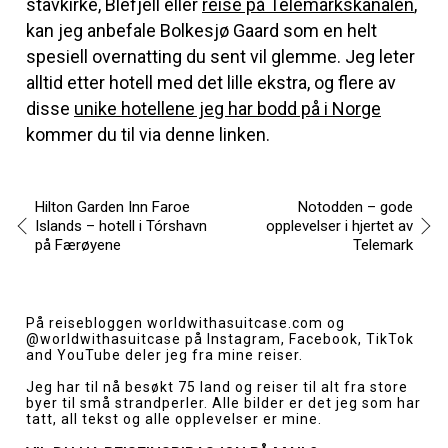
stavkirke, Blefjell eller
reise på Telemarkskanalen
,
kan jeg anbefale Bolkesjø Gaard som en helt
spesiell overnatting du sent vil glemme. Jeg leter
alltid etter hotell med det lille ekstra, og flere av
disse
unike hotellene jeg har bodd på i Norge
kommer du til via denne linken.
Hilton Garden Inn Faroe
Notodden – gode
Islands – hotell i Tórshavn
opplevelser i hjertet av
på Færøyene
Telemark
Innleggsnavigasjon
På reisebloggen
worldwithasuitcase.com
og
@worldwithasuitcase
på Instagram, Facebook, TikTok
and YouTube deler jeg fra mine reiser.
Jeg har til nå besøkt 75 land og reiser til alt fra store
byer til små strandperler. Alle bilder er det jeg som har
tatt, all tekst og alle opplevelser er mine.