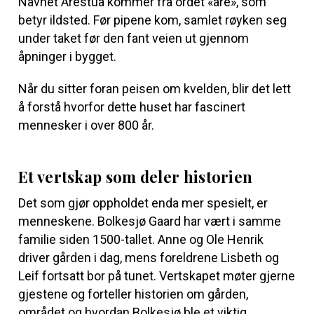
Navnet Årestua kommer fra ordet «åre», som
betyr ildsted. Før pipene kom, samlet røyken seg
under taket før den fant veien ut gjennom
åpninger i bygget.
Når du sitter foran peisen om kvelden, blir det lett
å forstå hvorfor dette huset har fascinert
mennesker i over 800 år.
Et vertskap som deler historien
Det som gjør oppholdet enda mer spesielt, er
menneskene. Bolkesjø Gaard har vært i samme
familie siden 1500-tallet. Anne og Ole Henrik
driver gården i dag, mens foreldrene Lisbeth og
Leif fortsatt bor på tunet. Vertskapet møter gjerne
gjestene og forteller historien om gården,
området og hvordan Bolkesjø ble et viktig