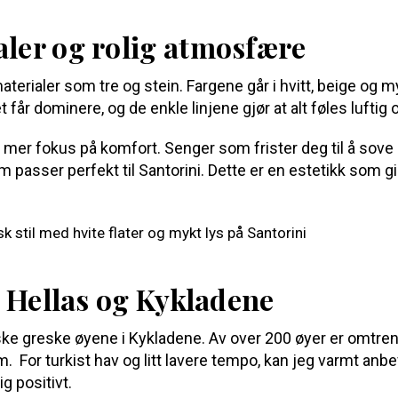
aler og rolig atmosfære
materialer som tre og stein. Fargene går i hvitt, beige og
får dominere, og de enkle linjene gjør at alt føles luftig og
mer fokus på komfort. Senger som frister deg til å sove 
som passer perfekt til Santorini. Dette er en estetikk som gi
il Hellas og Kykladene
iske greske øyene i Kykladene. Av over 200 øyer er omtre
m. For turkist hav og litt lavere tempo, kan jeg varmt anb
g positivt.