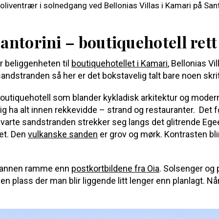
Santorini – boutiquehotell ret
er beliggenheten til
boutiquehotellet i Kamari
, Bellonias Vi
andstranden så her er det bokstavelig talt bare noen skritt
 boutiquehotell som blander kykladisk arkitektur og modern
g ha alt innen rekkevidde – strand og restauranter. Det fø
svarte sandstranden strekker seg langs det glitrende Ege
het. Den
vulkanske sanden
er grov og mørk. Kontrasten blir
lt annen ramme enn
postkortbildene fra Oia
. Solsenger og p
 en plass der man blir liggende litt lenger enn planlagt. Nå