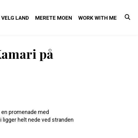
VELG LAND
MERETE MOEN
WORK WITH ME
 Kamari på
 og en promenade med
ni ligger helt nede ved stranden