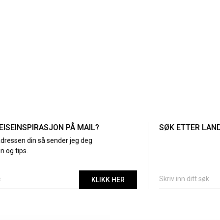
REISEINSPIRASJON PÅ MAIL?
SØK ETTER LAN
adressen din så sender jeg deg
n og tips.