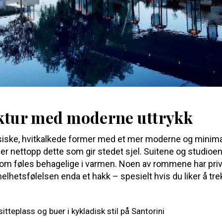
ektur med moderne uttrykk
siske, hvitkalkede former med et mer moderne og minimali
t er nettopp dette som gir stedet sjel. Suitene og studioe
om føles behagelige i varmen. Noen av rommene har priv
elhetsfølelsen enda et hakk – spesielt hvis du liker å trek