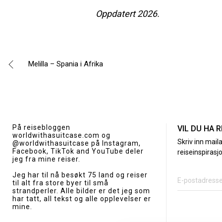
Oppdatert 2026.
Melilla – Spania i Afrika
Innleggsnavigasjon
På reisebloggen
VIL DU HA 
worldwithasuitcase.com
og
Skriv inn mail
@worldwithasuitcase
på Instagram,
Facebook, TikTok and YouTube deler
reiseinspirasjo
jeg fra mine reiser.
Jeg har til nå besøkt 75 land og reiser
til alt fra store byer til små
strandperler. Alle bilder er det jeg som
har tatt, all tekst og alle opplevelser er
mine.