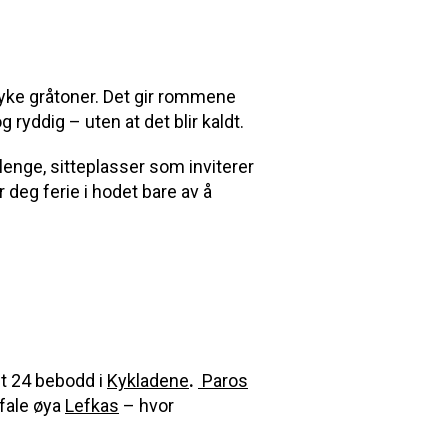
 myke gråtoner. Det gir rommene
 ryddig – uten at det blir kaldt.
lenge, sitteplasser som inviterer
r deg ferie i hodet bare av å
nt 24 bebodd i
Kykladene
.
Paros
efale øya
Lefkas
– hvor