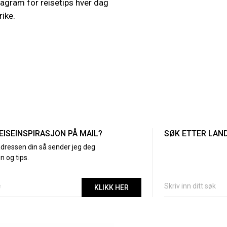
agram for reisetips hver dag
REISEINSPIRASJON PÅ MAIL?
SØK ETTER LAN
adressen din så sender jeg deg
n og tips.