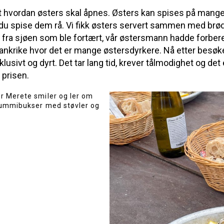
rt hvordan østers skal åpnes. Østers kan spises på mange
 spise dem rå. Vi fikk østers servert sammen med brød o
ett fra sjøen som ble fortært, vår østersmann hadde forb
i Frankrike hvor det er mange østersdyrkere. Nå etter besøk
klusivt og dyrt. Det tar lang tid, krever tålmodighet og det
 prisen.