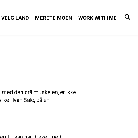
VELG LAND
MERETE MOEN
WORK WITH ME
ng med den grå muskelen, er ikke
rker Ivan Salo, på en
ien til Ivan har drevet med