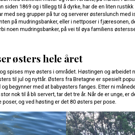
 siden 1869 og i tillegg til å dyrke, har de en liten rustik
r med seg grupper på tur og serverer østerslunch med isk
ten på mudringsbanker, eller i nettposer i fjæresonen, d
rbi noen mudringsbanker, på vei til øya familiens østersse
r østers hele året
og spises mye østers i området. Høstingen og arbeidet nå
ters til jul og nyttår. Østers fra Bretagne er spesielt popu
id og begynner med at babyøsters fanges. Etter ni måneder
stor nok til å bli servert, tar det tre år. Når de er unge, er
dre poser, og ved høsting er det 80 østers per pose.