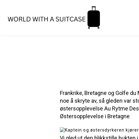
Frankrike, Bretagne og Golfe du 
noe å skryte av, så gleden var s
østersopplevelse Au Rytme De
Østersopplevelse i Bretagne
Vi gled ut den blikkstille bukten 