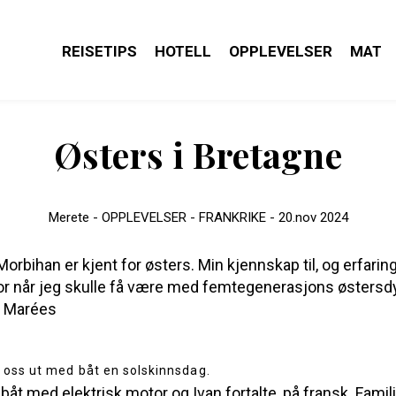
REISETIPS
HOTELL
OPPLEVELSER
MAT
Østers i Bretagne
Merete -
OPPLEVELSER - FRANKRIKE -
20.nov 2024
Morbihan er kjent for østers. Min kjennskap til, og erfari
tor når jeg skulle få være med femtegenerasjons østersdy
s Marées
i båt med elektrisk motor og Ivan fortalte, på fransk. Famil