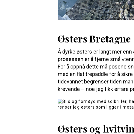
Østers Bretagne
Å dyrke østers er langt mer enn å
prosessen er å fjerne små «tenn
For å oppnå dette må posene snu
med en flat trepaddle for å sikre
tidevannet begrenser tiden man h
krevende – noe jeg fikk erfare p
Østers og hvitvin