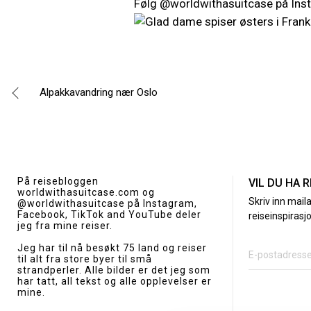
Følg @worldwithasuitcase på Inst
Alpakkavandring nær Oslo
Innleggsnavigasjon
På reisebloggen
VIL DU HA 
worldwithasuitcase.com
og
Skriv inn mail
@worldwithasuitcase
på Instagram,
Facebook, TikTok and YouTube deler
reiseinspirasjo
jeg fra mine reiser.
Jeg har til nå besøkt 75 land og reiser
til alt fra store byer til små
strandperler. Alle bilder er det jeg som
har tatt, all tekst og alle opplevelser er
mine.