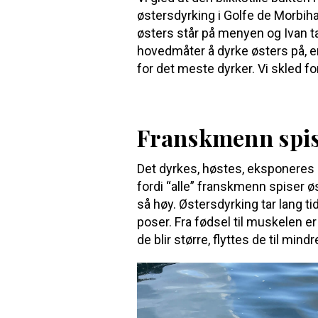
østersdyrking i Golfe de Morbihan
østers står på menyen og Ivan ta
hovedmåter å dyrke østers på, en
for det meste dyrker. Vi skled fo
Franskmenn spise
Det dyrkes, høstes, eksponeres 
fordi “alle” franskmenn spiser øs
så høy. Østersdyrking tar lang t
poser. Fra fødsel til muskelen er 
de blir større, flyttes de til min