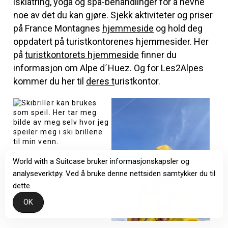
isklatring, yoga og spa-behandlinger for å nevne
noe av det du kan gjøre. Sjekk aktiviteter og priser
på
France Montagnes
hjemmeside
og hold deg
oppdatert på turistkontorenes hjemmesider. Her
på
turistkontorets hjemmeside
finner du
informasjon om Alpe d´Huez. Og for Les2Alpes
kommer du her til
deres t
uristkontor.
World with a Suitcase bruker informasjonskapsler og
analyseverktøy. Ved å bruke denne nettsiden samtykker du til
dette.
OK