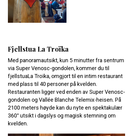
Fjellstua La Troïka
Med panoramautsikt, kun 5 minutter fra sentrum
via Super Venosc-gondolen, kommer du til
fjellstua
La Troïka, o
mgjort til en intim restaurant
med plass til 40 personer på kvelden.
Restauranten ligger ved enden av Super Venosc-
gondolen og Vallée Blanche Telemix-heisen. På
2100 meters høyde kan du nyte en spektakulær
360° utsikt i dagslys og magisk stemning om
kvelden.